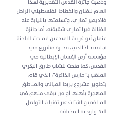
وذهبت جائزة القدس التقديرية لهذا
العام للفنان والخطاط الفلسطيني الراحل
فلاديمير تماري، وتسلمتها بالنيابة عنه
الفنانة فيرا تماري شقيقته، أما جائزة
عثمان أبو غربية للمبدعين فمنحت للباحثة
سلمى الخالدي، مديرة مشروع في
مؤسسة أرض الإنسان الإيطالية في
القدس، كما منحت للشاب طارق البكري
الملقب بـ"حارس الذاكرة"، الذي قام
بتطوير مشروع يربط المباني والمناطق
المهجرة بأهلها أو من تبقى منهم في
المنافي والشتات عبر تقنيات التواصل
التكنولوجية المختلفة.