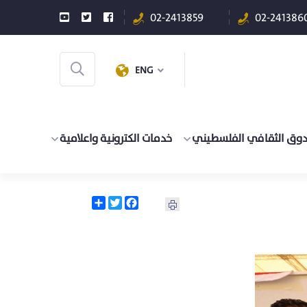
02-2413859
02-241386
ENG
دوق الثقافي الفلسطيني
خدمات الكترونية واعلامية
Share
Twitter
Facebook