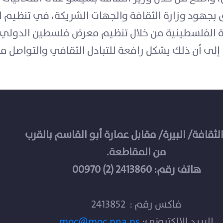
بجهود وزارة الثقافة والجهات الشريكة، في تنظيم ا
قافة الفلسطينية من خلال تنظيم معرض فلسطين الدولي 
إلى أن ذلك يشكل رافعة للتبادل الثقافي والتواصل م
الثقافة/ البيرة/ مقابل عمارة أبو القاسم بالقرب
من المقاطعة.
هاتف رقم: 2413860 (2) 00970
فاكس رقم : 2413852
البريد الإلكتروني:
moc@moc.pna.ps