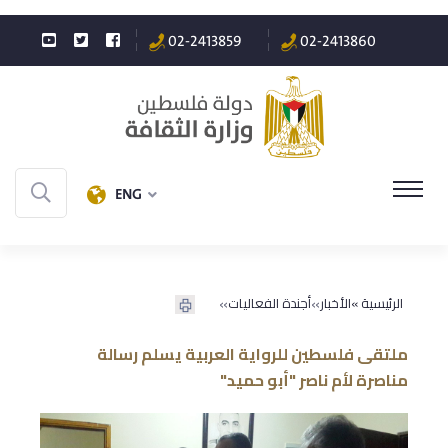
02-2413859
02-2413860
ENG
»
»
الرئيسية »
الأخبار
أجندة الفعاليات
ملتقى فلسطين للرواية العربية يسلم رسالة
مناصرة لأم ناصر "أبو حميد"‎