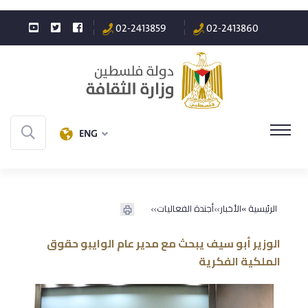
02-2413859
02-2413860
ENG
»
»
الرئيسية »
الأخبار
أجندة الفعاليات
الوزير أبو سيف يبحث مع مدير عام الوايبو حقوق
الملكية الفكرية