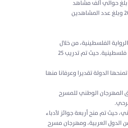
حيث بلغ حوالي ألف مشاهد
ومشاهدة. في حين بلغ عدد المسرحيات المعروضة في فلسطين 370 مسرحية خلال العام 2021 وبلغ عدد المشاهدين
حفظ وتوثيق الرواية الفلسطينية، من خلال
المحتوى الرقمي، و"كود الذاكرة" هو عبارة عن أفلام منحوتة على الحجر لشخصيات وأحداث فلسطينية. حيث تم تدريب 25
ين للآداب والفنون والعلوم الإنسانية 8 جوائز، والتي تمنحها الدولة تقديرا وعرفانا منها
 من ندوات تراثية. وإطلاق المهرجان الوطني للمسرح
 حيث تم منح أربعة جوائز لأدباء
ما تم تنظيم ملتقى فلسطين للراوية الفلسطينية بمشاركة 13 روائياً من الدول العربية، ومهرجان مسرح