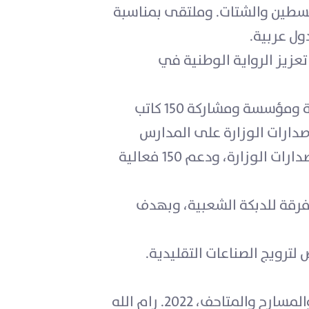
 أدبية ونقدية، ومعرض فن تشكيلي بمشاركة 15 فنان من فلسطين والشتات. وملتقى بمناسبة
طيني ضمن تعزيز الرواية الوطنية في
نظمت الوزارة معرض فلسطين الدولي للكتاب للعام 2022 بمشاركة 450 دار نشر عربية ومحلية ومؤسسة ومشاركة 150 كاتب
اب ما قبل النكبة، وتوزيع حوالي 250 ألف كتاب من إصدارات الوزارة على المدارس
والمراكز والمؤسسات الثقافية، ودعم حوالي 100 مكتبة من مكتبات المدارس والبلديات من إصدارات الوزارة، ودعم 150 فعالية
ت وزارة الثقافة مهرجان الدبكة الشعبية بمناسبة مرور 74 عاما على النكبة، بمشاركة 30 فرقة للدبكة الشعبية، وبهدف
1. الجهاز المركزي للإحصاء الفلسطيني، 2023. قاعدة بيانات المسح الشامل للمراكز الثقافية والمسارح والمتاحف، 2022. رام الله