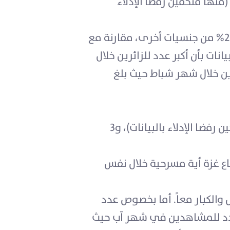
20، 27 متحفاً في الضفة الغربية (منها متحفين رفضا الإدلاء
بلغ عدد زوار المتاحف التي أدلت بالبيانات حوالي 265 ألف زائر عام 2022؛ 77% فلسطينيون و23% من جنسيات أخرى، مقارنة مع
2021، 2020، 2019 على التوالي. وتفيد البيانات بأن أكبر عدد للزائرين خلال
حين بلغ أقل عدد للزائرين خلال شهر شباط حيث بلغ
يوجد 17 مسرحا عاملاً في فلسطين عام 2022، منها 14 مسرحاً عاملاً في الضفة الغربية (مسرحين رفضا الإدلاء بالبيانات)، و3
م تعرض المسارح في قطاع غزة أية مسرحية خلال نفس
ر في حين أن 61 مسرحية عرضت للأطفال والكبار معاً. أما بخصوص عدد
دة، وقد بلغ أعلى عدد للمشاهدين في شهر آب حيث