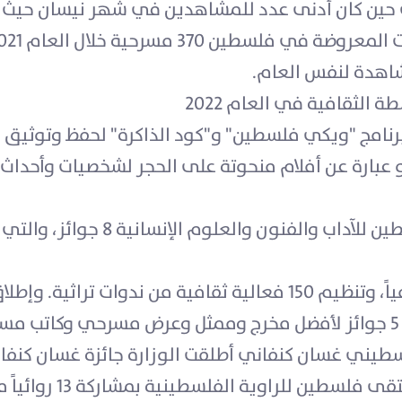
آلاف مشاهد، في حين كان أدنى عدد للمشاهدين في شهر نيسان 
الثقافية في العام 2022
لقت وزارة الثقافة خلال العام 2022 برنامج "ويكي فلسطين" و"كود الذاكرة" ل
في عام 2022 تم منح جوائز دولة فلسط
كما دعمت الوزارة سبعين مشروعاً ثقافياً، وتنظيم 150 فعالية ثقافية
يني غسان كنفاني أطلقت الوزارة جائزة غسان كنفاني،
وكتّاب من دول عربية، ك