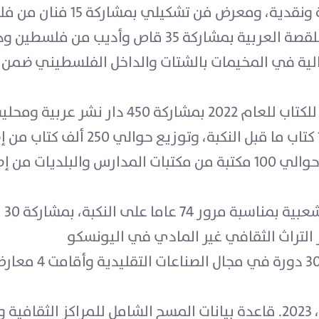
غسان كنفاني و3 مؤتمرات علمية
35 قاص وأديب من فلسطين ودول عربية.
الوزارة 3 ملتقيات أدبية و20 فعالية في المخيمات بالشتات والداخل الفلس
وأديب عربي. قامت الوزارة بطباعة 100 كت
نظم
 التراث الثقافي غير المادي في اليونسكو