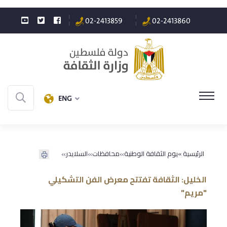
02-2413859
02-2413860
ENG
»
»
»
الرئيسية »
يوم الثقافة الوطنية
محافظات
السلايدر
الخليل: الثقافة تفتتح معرض الفن التشكيلي
"مريم"