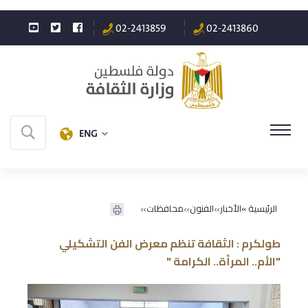
02-2413859
02-2413860
ENG
»
»
»
الرئيسية »
الأخبار
الفنون
محافظات
طولكرم : الثقافة تنظم معرض الفن التشكيلي
"الأم.. المرأة.. الكرامة "