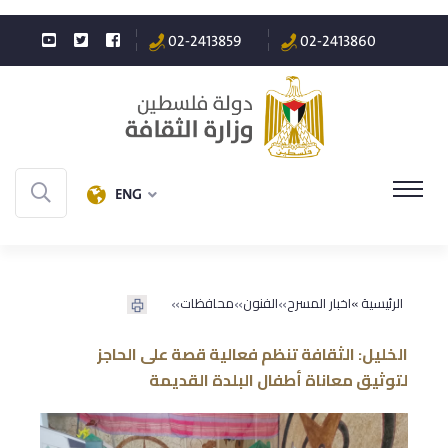
02-2413859
02-2413860
ENG
»
»
»
الرئيسية »
اخبار المسرح
الفنون
محافظات
الخليل: الثقافة تنظم فعالية قصة على الحاجز
لتوثيق معاناة أطفال البلدة القديمة