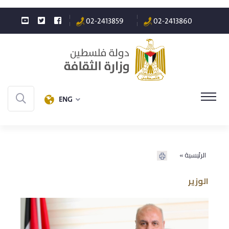
02-2413859
02-2413860
ENG
الرئيسية »
الوزير