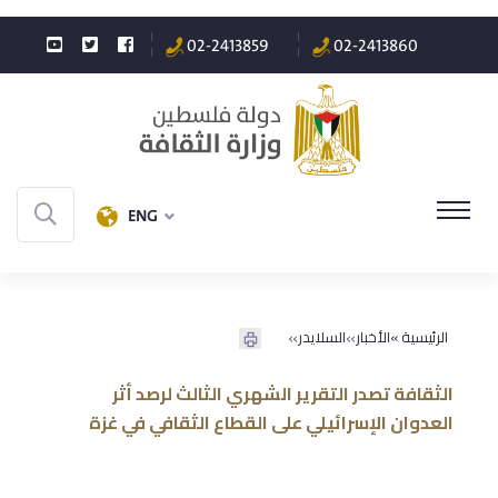
02-2413859
02-2413860
ENG
»
»
الرئيسية »
الأخبار
السلايدر
الثقافة تصدر التقرير الشهري الثالث لرصد أثر
العدوان الإسرائيلي على القطاع الثقافي في غزة