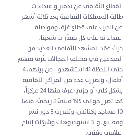
القطاع الثقافي من تدميرٍ واعتداءات
طالت الممتلكات الثقافية بعد ثلاثة أشهر
من الحرب على قطاع غزة، ومواصلة
اعتداءاته على كل مقدّرات شعبنا.
حيث فقد المشهد الثقافي العديد من
المبدعين في مختلف المجالات عُرف منهم
حتى اللحظة 41 استشهدوا، من بينهم 4
أطفال، وتضررت عدد من المراكز الثقافية
بشكل كلي أو جزئي عرف منها 24 مركزاً،
كما تضرر حوالي 195 مبنىً تاريخيّ، منها
10 مساجد وكنائس، وتضررت 8 دور نشر
ومطابع، و 3 استوديوهات وشركات إنتاج
إعلامي وفني.