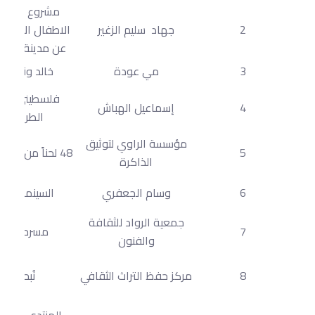
مشروع قصص
2
جهاد سليم الزغير
الاطفال الالكترو
عن مدينة الق
3
مي عودة
خالد ونعمة
فلسطيني على
4
إسماعيل الهباش
الطريق
مؤسسة الراوي لتوثيق
5
48 لحناً من فلسطين
الذاكرة
6
وسام الجعفري
السينما حبي
جمعية الرواد للثقافة
7
مسرحيون
والفنون
8
مركز حفظ التراث الثقافي
نُبحر
المنتدى البدو