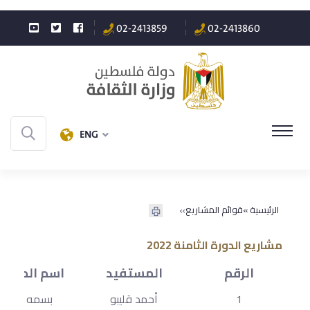
02-2413859
02-2413860
ENG
»
الرئيسية »
قوائم المشاريع
مشاريع الدورة الثامنة 2022
الرقم
المستفيد
اسم المشرو
1
أحمد قليبو
بسمه طفل