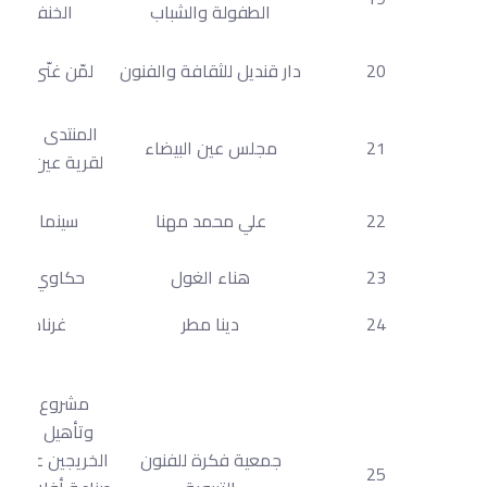
الطفولة والشباب
الخنفسة
20
دار قنديل للثقافة والفنون
لمّن غنّى الحج
المنتدى الثقاف
21
مجلس عين البيضاء
لقرية عين البيض
22
علي محمد مهنا
سينما البحر
23
هناء الغول
حكاوي البحر
24
دينا مطر
غرناطة
مشروع تدريب
وتأهيل الشبا
جمعية فكرة للفنون
الخريجين على تق
25