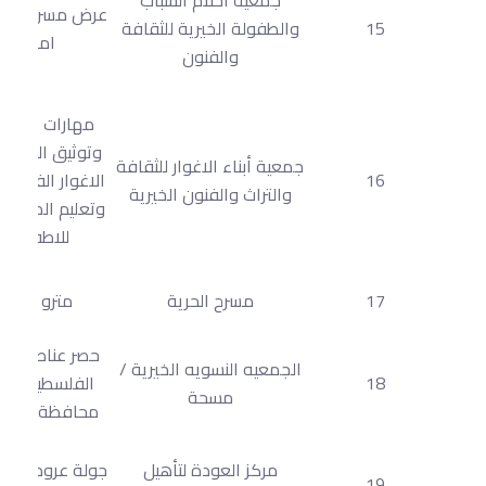
عرض مسرحية شب
15
والطفولة الخيرية للثقافة
امرا
والفنون
مهارات التصوي
وتوثيق الصور 
جمعية أبناء الاغوار للثقافة
16
الاغوار الفلسطي
والتراث والفنون الخيرية
وتعليم الموسي
للاطفال
17
مسرح الحرية
مترو غزة
حصر عناصر التر
الجمعيه النسويه الخيرية /
18
الفلسطيني ف
مسحة
محافظة سلفي
مركز العودة لتأهيل
جولة عروض حكا
19