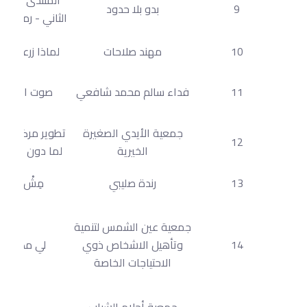
9
بدو بلا حدود
الثاني - رموز ال
10
مهند صلاحات
لماذا زرعنا الور
11
فداء سالم محمد شافعي
صوت النساء
جمعية الأيدي الصغيرة
تطوير مركز ثقا
12
الخيرية
لما دون 18 سنة
13
رندة صليبي
مِشْ دَجْ
جمعية عين الشمس لتنمية
14
وتأهيل الاشخاص ذوي
لي مكان
الاحتياجات الخاصة
جمعية أحلام الشباب