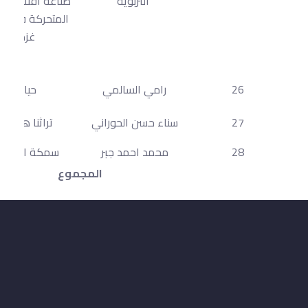
التربوية
صناعة أفلام الر
المتحركة في قط
غزة
26
رامي السالمي
حياة
27
سناء حسن الحوراني
تراثنا هويتنا
28
محمد احمد جبر
سمكة الفقرا
المجموع