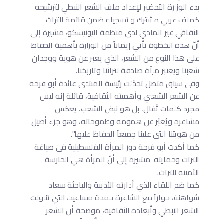
بدء الوزارة التحضير لإعداد ملف الشعر النبطي لترشيحه
كملف عربي مشترك و تسجيله ضمن قائمة التراث
الثقافي غير المادي لدى منظمة اليونيسكو، مشيرة إلى
أنّ هذه الخطوة تأتي إيماناً من الوزارة بأهمية الحفاظ
على هذا النوع من الشعر، الذي يعبر عن هوية ووجدان
شعبنا ويعتبر مرآة صادقة لتراثنا وتاريخنا.
وفي سياق متصل تحدّثت رئيسة المنتدى عائدة أبو فرحة
عن الشعر الشعبي وأهميته الثقافية، قائلة إنه ليس
مجرد كلمات تُقال، بل هو نبض الشعب، يعكس
مشاعره ويُعبّر عن همومه وطموحاته، وهو جزء أصيل
من هويتنا التي علينا جميعاً الحفاظ عليها".
كما أكدت أبو فرحة دور المرأة الفلسطينية في صياغة
التراث وحمايته، مشيرة إلى أنّ المرأة هي الحارسة
الأمينة للتراث.
كما ضم اللقاء الذي أدارته الأديبة والباحثة سعاد
شواهنة، حواراً مع الشاعرة حمدة مساعيد، التي تناولت
الشعر النبطي وأبعاده الثقافية، موضحة أن الشعر