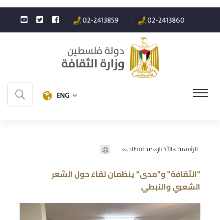
02-2413859
02-2413860
ENG
»
»
الرئيسية »
الأخبار
محافظات
"الثقافة" و"مدى" ينظمان لقاءً حول الشعر
الشعبي والنبطي