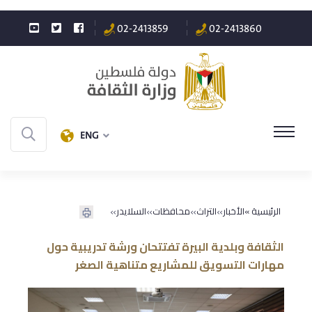
02-2413859
02-2413860
ENG
»
»
»
»
الرئيسية »
الأخبار
التراث
محافظات
السلايدر
الثقافة وبلدية البيرة تفتتحان ورشة تدريبية حول
مهارات التسويق للمشاريع متناهية الصغر