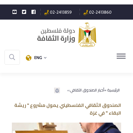
02-2413859
02-2413860
ENG
»
الرئيسية »
أخبار الصندوق الثقافي
الصندوق الثقافي الفلسطيني يمول مشروع " ريشة
البقاء " في غزة