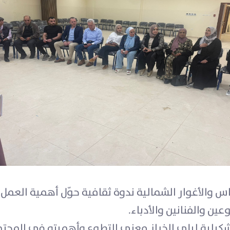
 والأغوار الشمالية ندوة ثقافية حوّل أهمية العم
ن والفنانين والأدباء.
التشكيلية ليلى الخراز معنى التطوع وأهميته في المجت