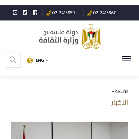
02-2413859
02-2413860
ENG
الرئيسية »
الأخبار