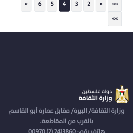
Next
Previous
First
»
6
5
4
3
2
«
««
Last
»»
وزارة الثقافة/ البيرة/ مقابل عمارة أبو القاسم
بالقرب من المقاطعة.
هاتف رقم: 2413860 (2) 00970