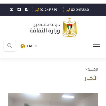
02-2413859
02-2413860
ENG
الرئيسية »
الأخبار